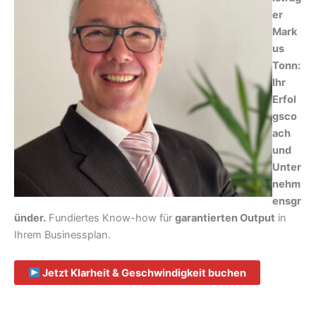
er
Mark
us
Tonn:
Ihr
Erfol
gsco
ach
und
Unter
nehm
ensgr
ünder.
Fundiertes Know-how für
garantierten Output
in
Ihrem Businessplan.
Jetzt Klarheit & Geschwindigkeit buchen