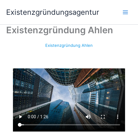
Zum
Existenzgründungsagentur
Inhalt
springen
Existenzgründung Ahlen
Existenzgründung Ahlen