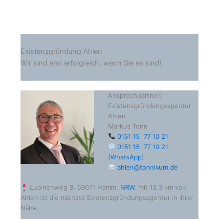
Existenzgründung Ahlen
Wir sind erst erfolgreich, wenn Sie es sind!
Ansprechpartner:
Existenzgründungsagentur
Ahlen
Markus Tonn
0151 15 77 10 21
0151 15 77 10 21
(WhatsApp)
ahlen@tonnikum.de
Lupinenweg 8, 59071 Hamm,
NRW
, mit 13,3 km von
Ahlen ist die nächste Existenzgründungsagentur in Ihrer
Nähe.