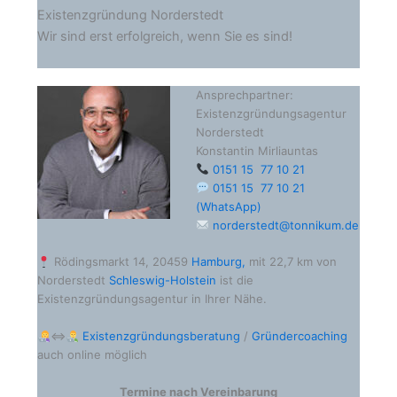
Existenzgründung Norderstedt
Wir sind erst erfolgreich, wenn Sie es sind!
Ansprechpartner:
Existenzgründungsagentur
Norderstedt
Konstantin Mirliauntas
0151 15 77 10 21
0151 15 77 10 21
(WhatsApp)
norderstedt@tonnikum.de
Rödingsmarkt 14, 20459
Hamburg
,
mit 22,7 km von
Norderstedt
Schleswig-Holstein
ist die
Existenzgründungsagentur in Ihrer Nähe.
⇔
Existenzgründungsberatung
/
Gründercoaching
auch online möglich
Termine nach Vereinbarung