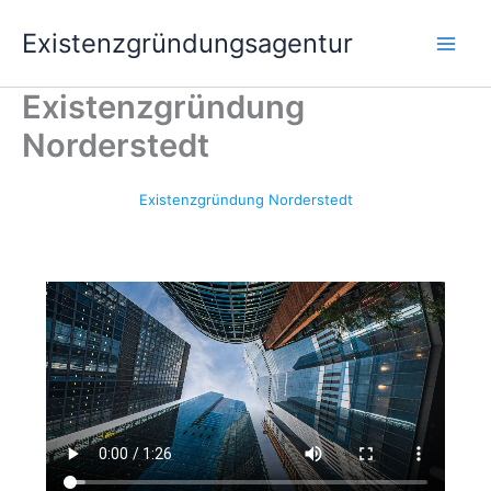
Zum
Existenzgründungsagentur
Inhalt
springen
Existenzgründung
Norderstedt
Existenzgründung Norderstedt